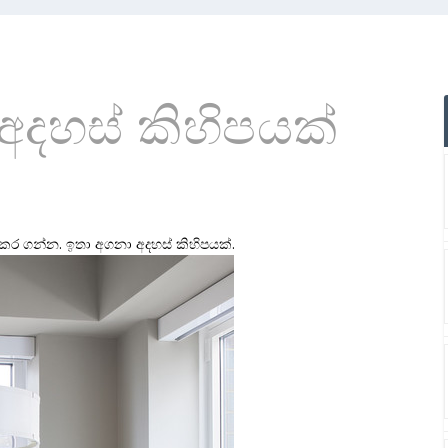
දහස් කිහිපයක්
කර ගන්න. ඉතා අගනා අදහස් කිහිපයක්.