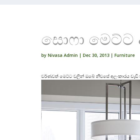
සොෆා මෙට්ට අ
by
Nivasa Admin
|
Dec 30, 2013
|
Furniture
වර්ණවත් මෙට්ට වලින් ඔබේ නිවසේ අලංකාරය වැඩි 